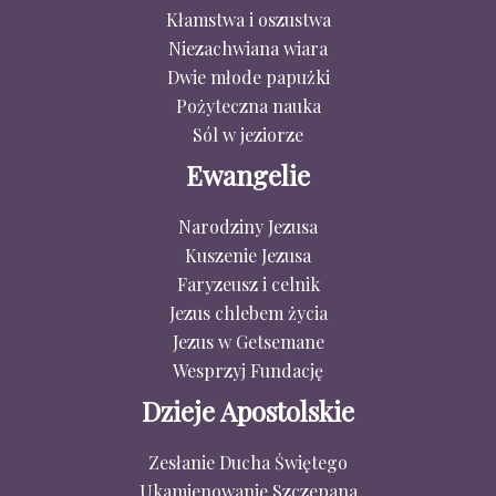
Kłamstwa i oszustwa
Niezachwiana wiara
Dwie młode papużki
Pożyteczna nauka
Sól w jeziorze
Ewangelie
Narodziny Jezusa
Kuszenie Jezusa
Faryzeusz i celnik
Jezus chlebem życia
Jezus w Getsemane
Wesprzyj Fundację
Dzieje Apostolskie
Zesłanie Ducha Świętego
Ukamienowanie Szczepana