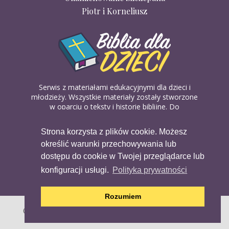
Piotr i Korneliusz
Serwis z materiałami edukacyjnymi dla dzieci i
młodzieży. Wszystkie materiały zostały stworzone
w oparciu o teksty i historie biblijne. Do
wykorzystania w domu, na religii lub w szkółkach
biblijnych. Można je pobierać, drukować i
Strona korzysta z plików cookie. Możesz
udostępniać bez żadnych opłat. Materiałów
określić warunki przechowywania lub
dostępnych na serwisie nie można wykorzystywać
w celach komercyjnych.
dostępu do cookie w Twojej przeglądarce lub
konfiguracji usługi.
Polityka prywatności
Rozumiem
Copyright (c) 2020 Copyright Holder All Rights Reserved.