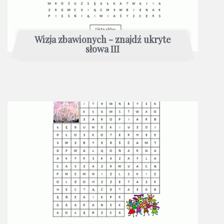
Wizja zbawionych - znajdź ukryte
słowa III