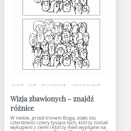
od 5 lat
Jan
Nowy testament
Objawienie św. Jana
Wizja zbawionych - znajdź
różnice
W niebie, przed tronem Boga, stało sto
czterdzieści cztery tysiące tych, którzy zostali
wykupieni z ziemi i którzy mieli wypisane na