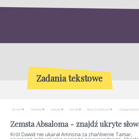
Zadania tekstowe
od 5 lat
Absalom
Amnon
Dawid
Stary testament
2 Księga Samu
Zemsta Absaloma - znajdź ukryte słow
Król Dawid nie ukarał Amnona za zhańbienie Tamar,