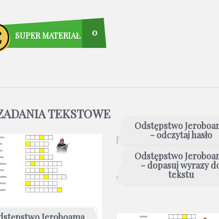
0
SUPER MATERIAŁ
 ZADANIA TEKSTOWE
Odstępstwo Jeroboa
- odczytaj hasło
Odstępstwo Jeroboa
- dopasuj wyrazy d
tekstu
dstępstwo Jeroboama