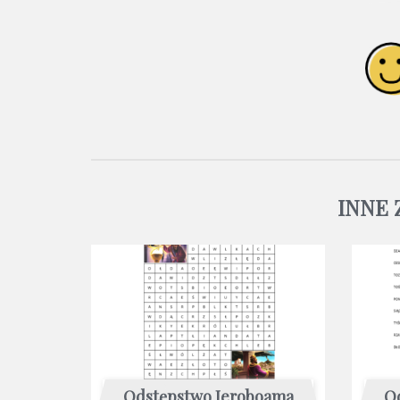
INNE
Odstępstwo Jeroboama
O