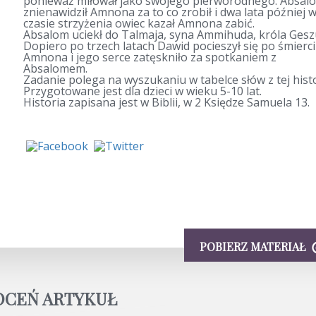
ponieważ miłował jako swojego pierworodnego. Absal
znienawidził Amnona za to co zrobił i dwa lata później 
czasie strzyżenia owiec kazał Amnona zabić.
Absalom uciekł do Talmaja, syna Ammihuda, króla Gesz
Dopiero po trzech latach Dawid pocieszył się po śmierci
Amnona i jego serce zatęskniło za spotkaniem z
Absalomem.
Zadanie polega na wyszukaniu w tabelce słów z tej histo
Przygotowane jest dla dzieci w wieku 5-10 lat.
Historia zapisana jest w Biblii, w 2 Księdze Samuela 13.
POBIERZ MATERIAŁ
OCEŃ ARTYKUŁ