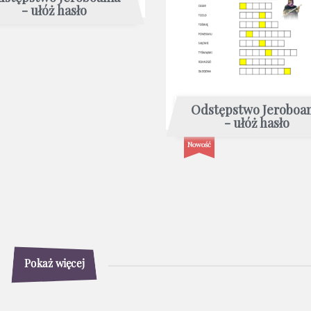
- ułóż hasło
Odstępstwo Jeroboa
- ułóż hasło
Nowość
Pokaż więcej