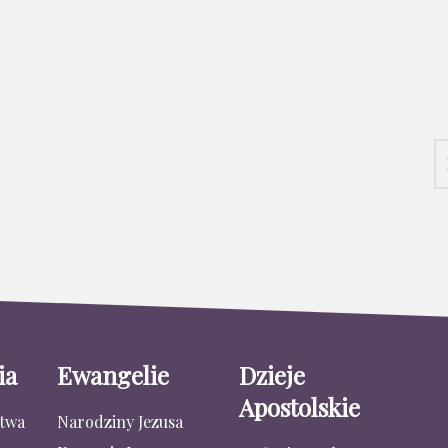
ia
Ewangelie
Dzieje
Apostolskie
stwa
Narodziny Jezusa