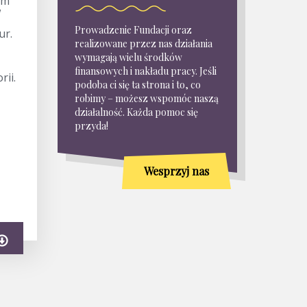
om
w
Prowadzenie Fundacji oraz
ur.
realizowane przez nas działania
wymagają wielu środków
finansowych i nakładu pracy. Jeśli
rii.
podoba ci się ta strona i to, co
robimy – możesz wspomóc naszą
działalność. Każda pomoc się
przyda!
Wesprzyj nas