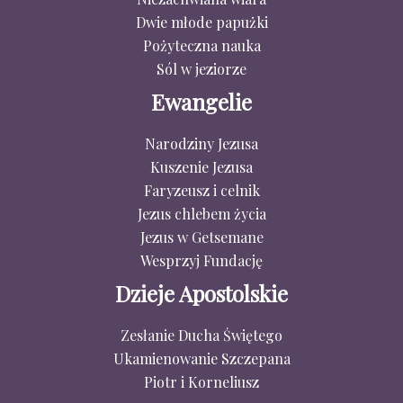
Dwie młode papużki
Pożyteczna nauka
Sól w jeziorze
Ewangelie
Narodziny Jezusa
Kuszenie Jezusa
Faryzeusz i celnik
Jezus chlebem życia
Jezus w Getsemane
Wesprzyj Fundację
Dzieje Apostolskie
Zesłanie Ducha Świętego
Ukamienowanie Szczepana
Piotr i Korneliusz