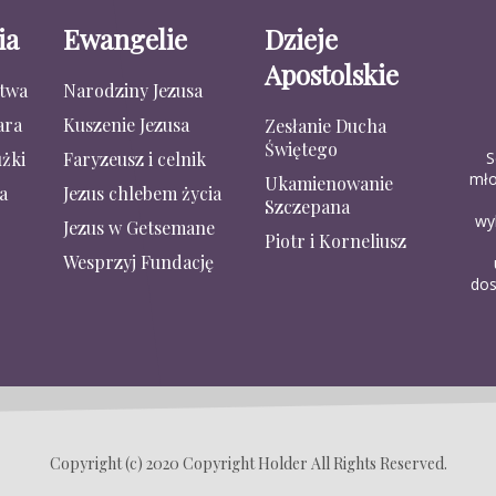
ia
Ewangelie
Dzieje
Apostolskie
stwa
Narodziny Jezusa
ara
Kuszenie Jezusa
Zesłanie Ducha
Świętego
S
żki
Faryzeusz i celnik
mło
Ukamienowanie
a
Jezus chlebem życia
Szczepana
wy
Jezus w Getsemane
Piotr i Korneliusz
Wesprzyj Fundację
dos
Copyright (c) 2020 Copyright Holder All Rights Reserved.