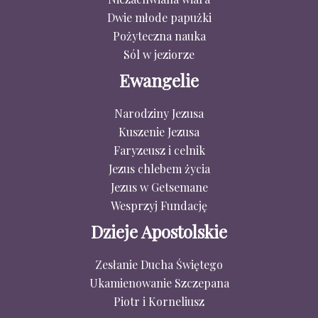
Dwie młode papużki
Pożyteczna nauka
Sól w jeziorze
Ewangelie
Narodziny Jezusa
Kuszenie Jezusa
Faryzeusz i celnik
Jezus chlebem życia
Jezus w Getsemane
Wesprzyj Fundację
Dzieje Apostolskie
Zesłanie Ducha Świętego
Ukamienowanie Szczepana
Piotr i Korneliusz