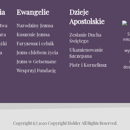
ia
Ewangelie
Dzieje
Apostolskie
stwa
Narodziny Jezusa
S
ara
Kuszenie Jezusa
Zesłanie Ducha
mło
Świętego
żki
Faryzeusz i celnik
Ukamienowanie
wy
a
Jezus chlebem życia
Szczepana
Jezus w Getsemane
Piotr i Korneliusz
dos
Wesprzyj Fundację
Copyright (c) 2020 Copyright Holder All Rights Reserved.