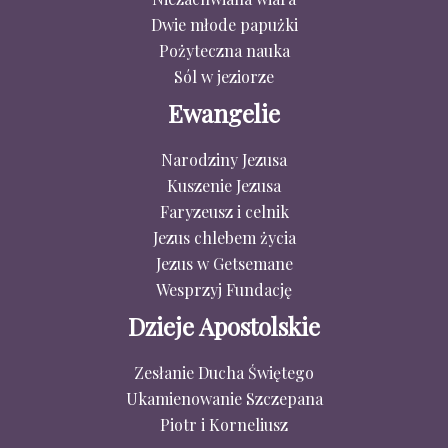
Dwie młode papużki
Pożyteczna nauka
Sól w jeziorze
Ewangelie
Narodziny Jezusa
Kuszenie Jezusa
Faryzeusz i celnik
Jezus chlebem życia
Jezus w Getsemane
Wesprzyj Fundację
Dzieje Apostolskie
Zesłanie Ducha Świętego
Ukamienowanie Szczepana
Piotr i Korneliusz