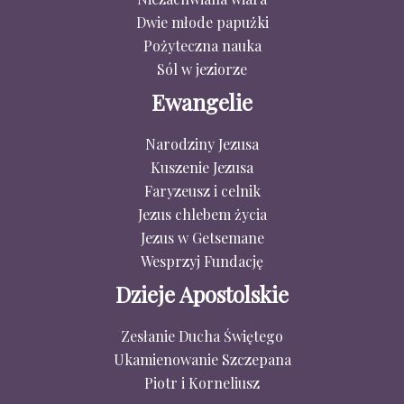
Dwie młode papużki
Pożyteczna nauka
Sól w jeziorze
Ewangelie
Narodziny Jezusa
Kuszenie Jezusa
Faryzeusz i celnik
Jezus chlebem życia
Jezus w Getsemane
Wesprzyj Fundację
Dzieje Apostolskie
Zesłanie Ducha Świętego
Ukamienowanie Szczepana
Piotr i Korneliusz