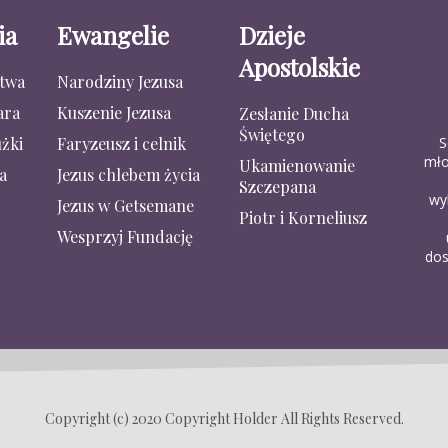
ia
Ewangelie
Dzieje
Apostolskie
stwa
Narodziny Jezusa
ara
Kuszenie Jezusa
Zesłanie Ducha
Świętego
S
żki
Faryzeusz i celnik
mło
Ukamienowanie
a
Jezus chlebem życia
Szczepana
wy
Jezus w Getsemane
Piotr i Korneliusz
Wesprzyj Fundację
dos
Copyright (c) 2020 Copyright Holder All Rights Reserved.