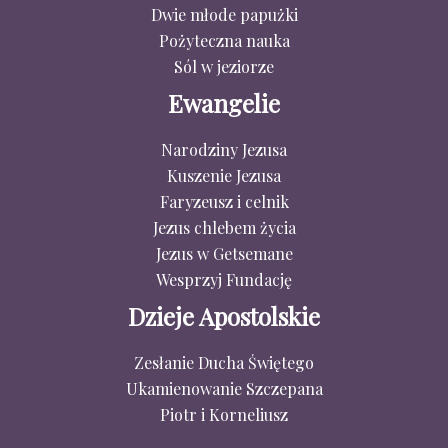
Dwie młode papużki
Pożyteczna nauka
Sól w jeziorze
Ewangelie
Narodziny Jezusa
Kuszenie Jezusa
Faryzeusz i celnik
Jezus chlebem życia
Jezus w Getsemane
Wesprzyj Fundację
Dzieje Apostolskie
Zesłanie Ducha Świętego
Ukamienowanie Szczepana
Piotr i Korneliusz