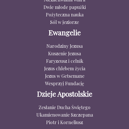
Dwie młode papużki
Pożyteczna nauka
Sól w jeziorze
Ewangelie
Narodziny Jezusa
Kuszenie Jezusa
Faryzeusz i celnik
Jezus chlebem życia
Jezus w Getsemane
Wesprzyj Fundację
Dzieje Apostolskie
Zesłanie Ducha Świętego
Ukamienowanie Szczepana
Piotr i Korneliusz