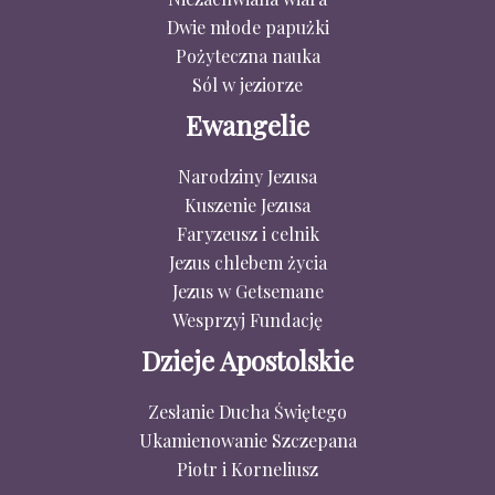
Dwie młode papużki
Pożyteczna nauka
Sól w jeziorze
Ewangelie
Narodziny Jezusa
Kuszenie Jezusa
Faryzeusz i celnik
Jezus chlebem życia
Jezus w Getsemane
Wesprzyj Fundację
Dzieje Apostolskie
Zesłanie Ducha Świętego
Ukamienowanie Szczepana
Piotr i Korneliusz