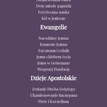
Dwie młode papużki
Pożyteczna nauka
Sól w jeziorze
Ewangelie
Narodziny Jezusa
Kuszenie Jezusa
Faryzeusz i celnik
Jezus chlebem życia
Jezus w Getsemane
Wesprzyj Fundację
Dzieje Apostolskie
Zesłanie Ducha Świętego
Ukamienowanie Szczepana
Piotr i Korneliusz