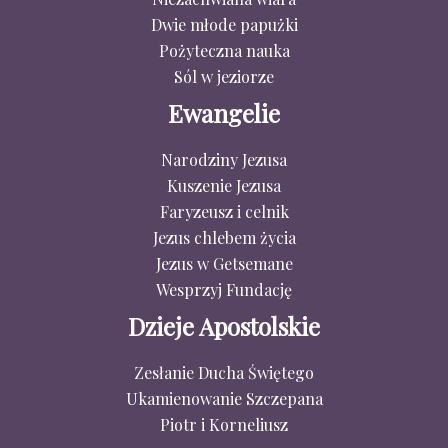
Dwie młode papużki
Pożyteczna nauka
Sól w jeziorze
Ewangelie
Narodziny Jezusa
Kuszenie Jezusa
Faryzeusz i celnik
Jezus chlebem życia
Jezus w Getsemane
Wesprzyj Fundację
Dzieje Apostolskie
Zesłanie Ducha Świętego
Ukamienowanie Szczepana
Piotr i Korneliusz