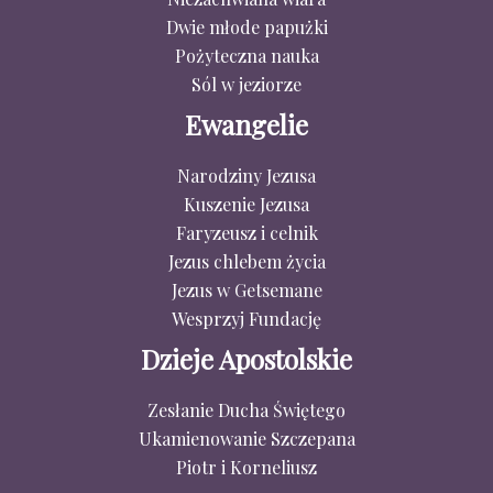
Dwie młode papużki
Pożyteczna nauka
Sól w jeziorze
Ewangelie
Narodziny Jezusa
Kuszenie Jezusa
Faryzeusz i celnik
Jezus chlebem życia
Jezus w Getsemane
Wesprzyj Fundację
Dzieje Apostolskie
Zesłanie Ducha Świętego
Ukamienowanie Szczepana
Piotr i Korneliusz