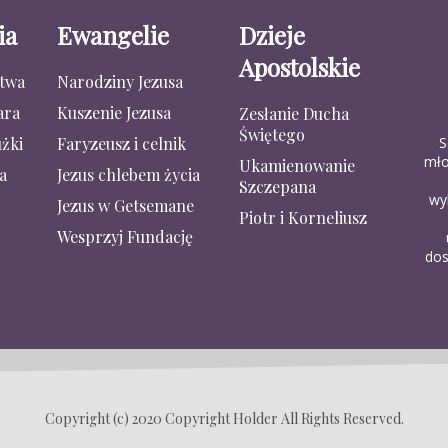
ia
Ewangelie
Dzieje
Apostolskie
stwa
Narodziny Jezusa
ara
Kuszenie Jezusa
Zesłanie Ducha
Świętego
S
żki
Faryzeusz i celnik
mło
Ukamienowanie
a
Jezus chlebem życia
Szczepana
wy
Jezus w Getsemane
Piotr i Korneliusz
Wesprzyj Fundację
dos
Copyright (c) 2020 Copyright Holder All Rights Reserved.