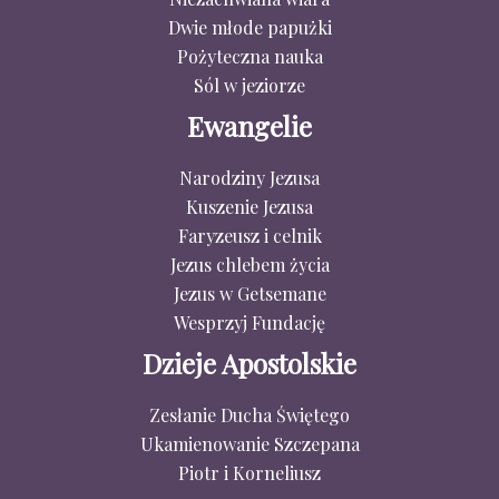
Dwie młode papużki
Pożyteczna nauka
Sól w jeziorze
Ewangelie
Narodziny Jezusa
Kuszenie Jezusa
Faryzeusz i celnik
Jezus chlebem życia
Jezus w Getsemane
Wesprzyj Fundację
Dzieje Apostolskie
Zesłanie Ducha Świętego
Ukamienowanie Szczepana
Piotr i Korneliusz