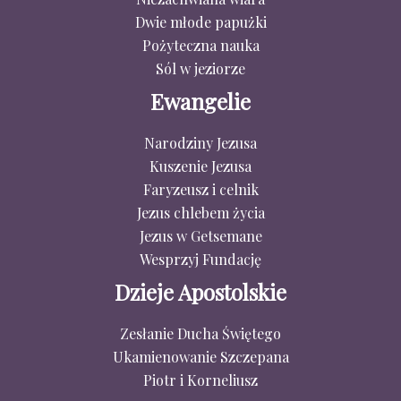
Dwie młode papużki
Pożyteczna nauka
Sól w jeziorze
Ewangelie
Narodziny Jezusa
Kuszenie Jezusa
Faryzeusz i celnik
Jezus chlebem życia
Jezus w Getsemane
Wesprzyj Fundację
Dzieje Apostolskie
Zesłanie Ducha Świętego
Ukamienowanie Szczepana
Piotr i Korneliusz