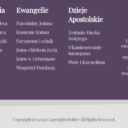
ia
Ewangelie
Dzieje
Apostolskie
stwa
Narodziny Jezusa
ara
Kuszenie Jezusa
Zesłanie Ducha
Świętego
S
żki
Faryzeusz i celnik
mło
Ukamienowanie
a
Jezus chlebem życia
Szczepana
wy
Jezus w Getsemane
Piotr i Korneliusz
Wesprzyj Fundację
dos
Copyright (c) 2020 Copyright Holder All Rights Reserved.