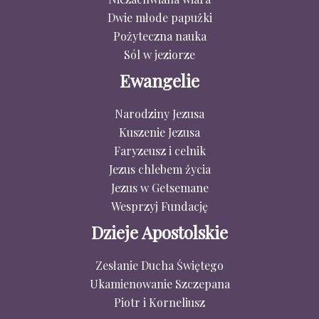
Dwie młode papużki
Pożyteczna nauka
Sól w jeziorze
Ewangelie
Narodziny Jezusa
Kuszenie Jezusa
Faryzeusz i celnik
Jezus chlebem życia
Jezus w Getsemane
Wesprzyj Fundację
Dzieje Apostolskie
Zesłanie Ducha Świętego
Ukamienowanie Szczepana
Piotr i Korneliusz