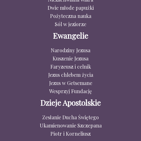
Dwie młode papużki
Pożyteczna nauka
Sól w jeziorze
Ewangelie
Narodziny Jezusa
Kuszenie Jezusa
Faryzeusz i celnik
Jezus chlebem życia
Jezus w Getsemane
Wesprzyj Fundację
Dzieje Apostolskie
Zesłanie Ducha Świętego
Ukamienowanie Szczepana
Piotr i Korneliusz