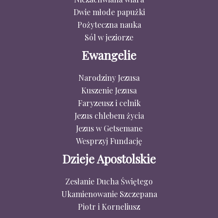
Dwie młode papużki
Pożyteczna nauka
Sól w jeziorze
Ewangelie
Narodziny Jezusa
Kuszenie Jezusa
Faryzeusz i celnik
Jezus chlebem życia
Jezus w Getsemane
Wesprzyj Fundację
Dzieje Apostolskie
Zesłanie Ducha Świętego
Ukamienowanie Szczepana
Piotr i Korneliusz