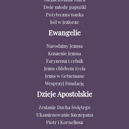
Dwie młode papużki
Pożyteczna nauka
Sól w jeziorze
Ewangelie
Narodziny Jezusa
Kuszenie Jezusa
Faryzeusz i celnik
Jezus chlebem życia
Jezus w Getsemane
Wesprzyj Fundację
Dzieje Apostolskie
Zesłanie Ducha Świętego
Ukamienowanie Szczepana
Piotr i Korneliusz