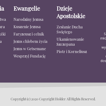
ia
Ewangelie
Dzieje
Apostolskie
stwa
Narodziny Jezusa
ara
Kuszenie Jezusa
Zesłanie Ducha
Świętego
S
żki
Faryzeusz i celnik
mło
Ukamienowanie
a
Jezus chlebem życia
Szczepana
wy
Jezus w Getsemane
Piotr i Korneliusz
Wesprzyj Fundację
dos
Copyright (c) 2020 Copyright Holder All Rights Reserved.