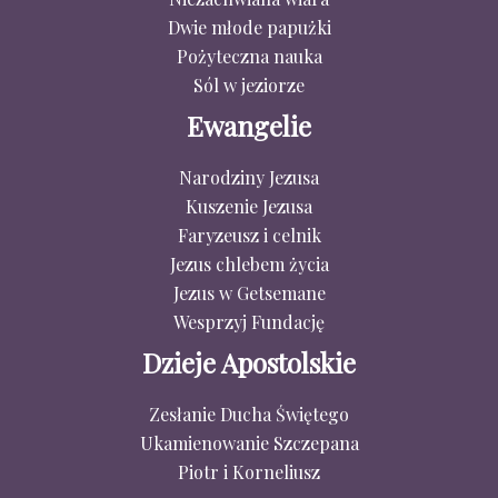
Dwie młode papużki
Pożyteczna nauka
Sól w jeziorze
Ewangelie
Narodziny Jezusa
Kuszenie Jezusa
Faryzeusz i celnik
Jezus chlebem życia
Jezus w Getsemane
Wesprzyj Fundację
Dzieje Apostolskie
Zesłanie Ducha Świętego
Ukamienowanie Szczepana
Piotr i Korneliusz