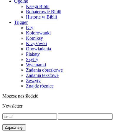
Ogólne
Księgi Biblii
Bohaterowie Biblii
Historie w Biblii
Trigger
Gry
Kolorowanki
Komiksy
Krzyżówki
Opowiadania
Plakaty
Szyfry
Wycinanki
Zadania obrazkowe
Zadania tekstowe
Zeszyty
Znajdź różnice
Możesz nas śledzić
Newsletter