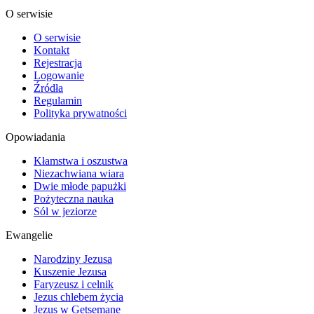
O serwisie
O serwisie
Kontakt
Rejestracja
Logowanie
Źródła
Regulamin
Polityka prywatności
Opowiadania
Kłamstwa i oszustwa
Niezachwiana wiara
Dwie młode papużki
Pożyteczna nauka
Sól w jeziorze
Ewangelie
Narodziny Jezusa
Kuszenie Jezusa
Faryzeusz i celnik
Jezus chlebem życia
Jezus w Getsemane