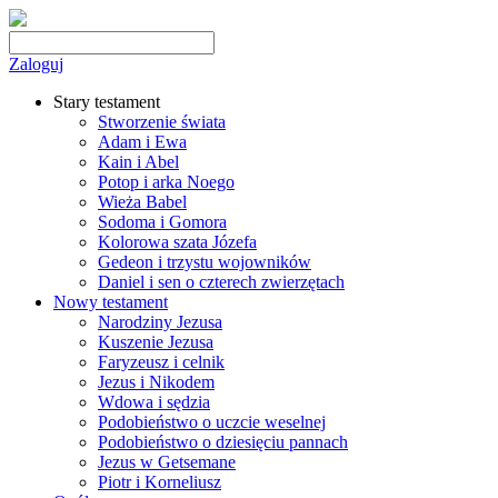
Zaloguj
Stary testament
Stworzenie świata
Adam i Ewa
Kain i Abel
Potop i arka Noego
Wieża Babel
Sodoma i Gomora
Kolorowa szata Józefa
Gedeon i trzystu wojowników
Daniel i sen o czterech zwierzętach
Nowy testament
Narodziny Jezusa
Kuszenie Jezusa
Faryzeusz i celnik
Jezus i Nikodem
Wdowa i sędzia
Podobieństwo o uczcie weselnej
Podobieństwo o dziesięciu pannach
Jezus w Getsemane
Piotr i Korneliusz