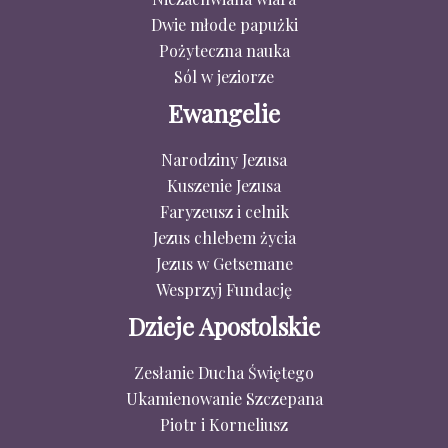
Dwie młode papużki
Pożyteczna nauka
Sól w jeziorze
Ewangelie
Narodziny Jezusa
Kuszenie Jezusa
Faryzeusz i celnik
Jezus chlebem życia
Jezus w Getsemane
Wesprzyj Fundację
Dzieje Apostolskie
Zesłanie Ducha Świętego
Ukamienowanie Szczepana
Piotr i Korneliusz