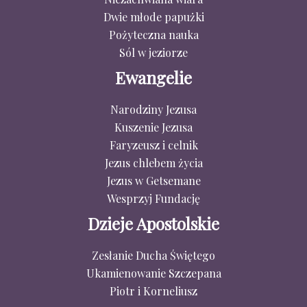
Dwie młode papużki
Pożyteczna nauka
Sól w jeziorze
Ewangelie
Narodziny Jezusa
Kuszenie Jezusa
Faryzeusz i celnik
Jezus chlebem życia
Jezus w Getsemane
Wesprzyj Fundację
Dzieje Apostolskie
Zesłanie Ducha Świętego
Ukamienowanie Szczepana
Piotr i Korneliusz