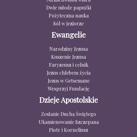
Dwie młode papużki
Pożyteczna nauka
Sól w jeziorze
Ewangelie
Narodziny Jezusa
Kuszenie Jezusa
Faryzeusz i celnik
Jezus chlebem życia
Jezus w Getsemane
Wesprzyj Fundację
Dzieje Apostolskie
Zesłanie Ducha Świętego
Ukamienowanie Szczepana
Piotr i Korneliusz