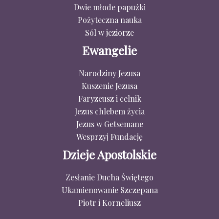
Dwie młode papużki
Pożyteczna nauka
Sól w jeziorze
Ewangelie
Narodziny Jezusa
Kuszenie Jezusa
Faryzeusz i celnik
Jezus chlebem życia
Jezus w Getsemane
Wesprzyj Fundację
Dzieje Apostolskie
Zesłanie Ducha Świętego
Ukamienowanie Szczepana
Piotr i Korneliusz