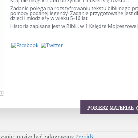
Kraj nie mógł ich obu utrzymać i musieli się rozstać.
Zadanie polega na rozszyfrowaniu tekstu biblijnego pr
pomocy podanej legendy. Zadanie przygotowane jest d
dzieci i młodzieży w wieku 5-16 lat.
Historia zapisana jest w Biblii, w 1 Księdze Mojżeszowej
POBIERZ MATERIAŁ
ązanie musisz być zalogowany
Przejdź