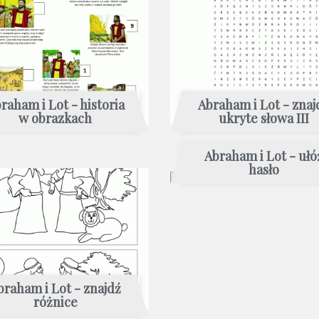
raham i Lot - historia
Abraham i Lot - znaj
w obrazkach
ukryte słowa III
Abraham i Lot - ułó
hasło
braham i Lot - znajdź
różnice