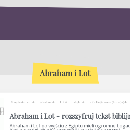
Abraham i Lot
Stary testament
Abraham
Lot
od 5 lat
1 Ks. Mojżeszowa (Rodzaju)
Abraham i Lot - rozszyfruj tekst biblij
Abraham i Lot po wyjściu z Egiptu mieli ogromne bogac