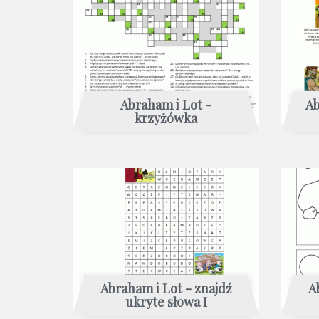
Abraham i Lot -
Ab
krzyżówka
Abraham i Lot - znajdź
A
ukryte słowa I