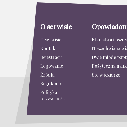
O serwisie
Opowiadan
O serwisie
Kłamstwa i oszu
Kontakt
Niezachwiana wi
Rejestracja
Dwie młode papu
Logowanie
Pożyteczna nauk
Źródła
Sól w jeziorze
Regulamin
Polityka
prywatności