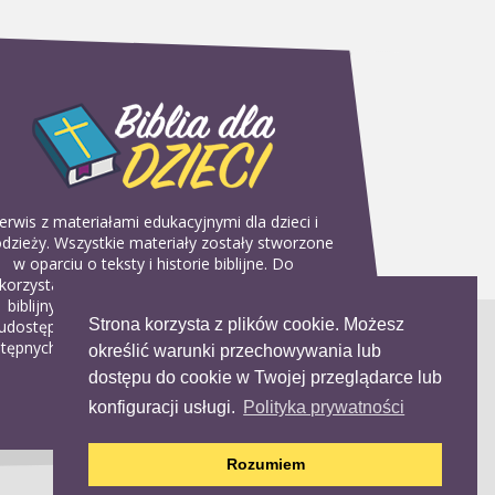
erwis z materiałami edukacyjnymi dla dzieci i
dzieży. Wszystkie materiały zostały stworzone
w oparciu o teksty i historie biblijne. Do
korzystania w domu, na religii lub w szkółkach
biblijnych. Można je pobierać, drukować i
Strona korzysta z plików cookie. Możesz
udostępniać bez żadnych opłat. Materiałów
tępnych na serwisie nie można wykorzystywać
określić warunki przechowywania lub
w celach komercyjnych.
dostępu do cookie w Twojej przeglądarce lub
konfiguracji usługi.
Polityka prywatności
Rozumiem