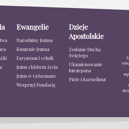
ia
Ewangelie
Dzieje
Apostolskie
stwa
Narodziny Jezusa
ara
Kuszenie Jezusa
Zesłanie Ducha
Świętego
S
żki
Faryzeusz i celnik
mło
Ukamienowanie
a
Jezus chlebem życia
Szczepana
wy
Jezus w Getsemane
Piotr i Korneliusz
Wesprzyj Fundację
dos