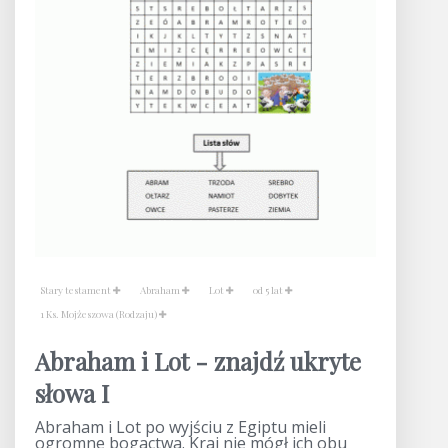
Stary testament
Abraham
Lot
od 5 lat
1 Ks. Mojżeszowa (Rodzaju)
Abraham i Lot - znajdź ukryte
słowa I
Abraham i Lot po wyjściu z Egiptu mieli
ogromne bogactwa. Kraj nie mógł ich obu