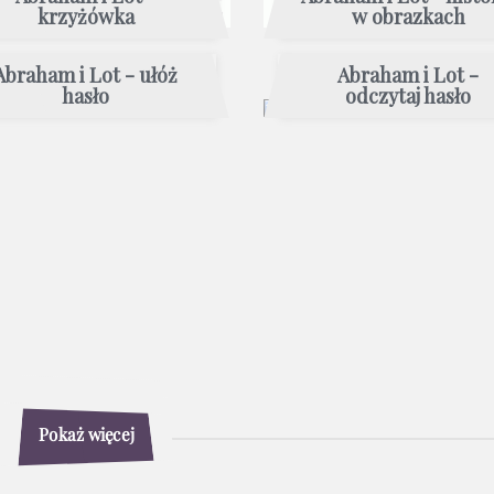
krzyżówka
w obrazkach
Abraham i Lot - ułóż
Abraham i Lot -
hasło
odczytaj hasło
Pokaż więcej