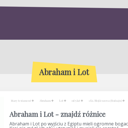
Abraham i Lot
Stary testament
Abraham
Lot
od 5 lat
1 Ks. Mojżeszowa (Rodzaju)
Abraham i Lot - znajdź różnice
Abraham i Lot po wyjściu z Egiptu mieli ogromne bogac