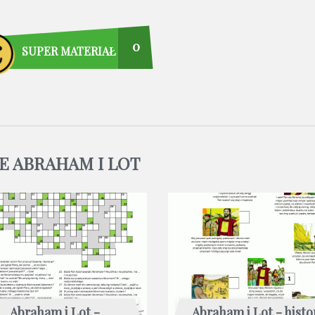
0
SUPER MATERIAŁ
E ABRAHAM I LOT
Abraham i Lot -
Abraham i Lot - histo