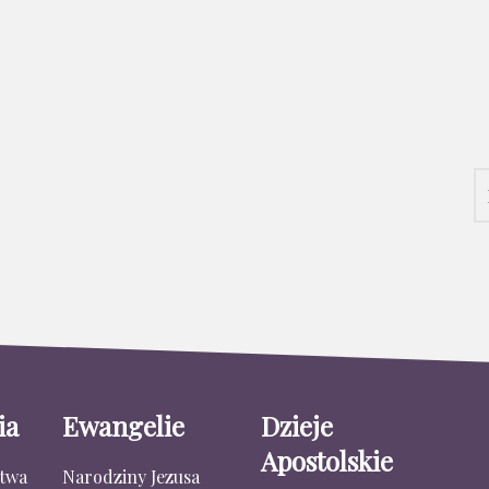
ia
Ewangelie
Dzieje
Apostolskie
stwa
Narodziny Jezusa