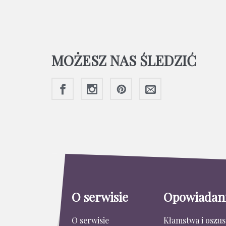
MOŻESZ NAS ŚLEDZIĆ
O serwisie
Opowiadan
O serwisie
Kłamstwa i oszu