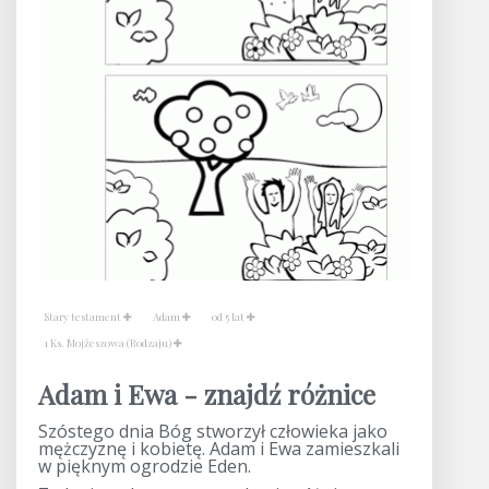
Stary testament
Adam
od 5 lat
1 Ks. Mojżeszowa (Rodzaju)
Adam i Ewa - znajdź różnice
Szóstego dnia Bóg stworzył człowieka jako
mężczyznę i kobietę. Adam i Ewa zamieszkali
w pięknym ogrodzie Eden.