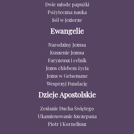
Dwie młode papużki
Pożyteczna nauka
Sól w jeziorze
Ewangelie
Narodziny Jezusa
Kuszenie Jezusa
Faryzeusz i celnik
Jezus chlebem życia
Jezus w Getsemane
Wesprzyj Fundację
Dzieje Apostolskie
Zesłanie Ducha Świętego
Ukamienowanie Szczepana
Piotr i Korneliusz