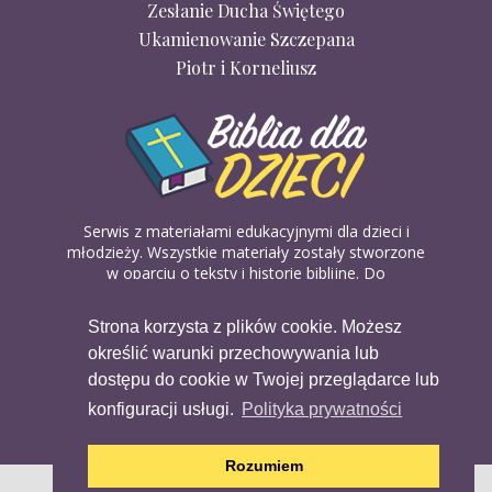
Zesłanie Ducha Świętego
Ukamienowanie Szczepana
Piotr i Korneliusz
Serwis z materiałami edukacyjnymi dla dzieci i
młodzieży. Wszystkie materiały zostały stworzone
w oparciu o teksty i historie biblijne. Do
wykorzystania w domu, na religii lub w szkółkach
biblijnych. Można je pobierać, drukować i
Strona korzysta z plików cookie. Możesz
udostępniać bez żadnych opłat. Materiałów
określić warunki przechowywania lub
dostępnych na serwisie nie można wykorzystywać
w celach komercyjnych.
dostępu do cookie w Twojej przeglądarce lub
konfiguracji usługi.
Polityka prywatności
Rozumiem