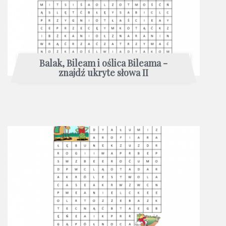
Balak, Bileam i oślica Bileama -
znajdź ukryte słowa II