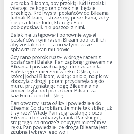
proroka Bileama, aby przeklął lud izraelski,
wierząc, że kogo ten przeklnie, będzie
przeklęty. Król wysłał posłańców do Bileama.
Jednak Bileam, ostrzeżony przez Pana, żeby
nie przeklinał ludu, którego Pan
pobłogosławił, nie poszedł z nimi.
Balak nie ustępował i ponownie wysłał
posłańców i tym razem Bileam poprosił ich,
aby zostali na noc, a on w tym czasie
sprawdzi co Pan mu powie.
Gdy rano prorok ruszył w drogę razem z
posłańcami Balaka, Pan zapłonął gniewem na
Bileama i postawił na jego drodze anioła
Pańskiego z mieczem w ręku. Oślica, na
której jechał Bileam, widząc anioła, najpierw
zboczyła z drogi, potem przycisnęła się do
muru, przygniatając nogę Bileama a na
koniec legła pod prorokiem. Bileam za
każdym razem bił oślicę.
Pan otworzył usta oślicy i powiedziała do
Bileama: Co ci zrobiłam, że mnie tak zbiłeś już
trzy razy? Wtedy Pan zdjął zasłonę z oczu
Bileama i ten zobaczył anioła Pańskiego,
stojącego na drodze z dobytym mieczem w
ręku. Pan powiedział, że droga Bileama jest
zgubna i wbrew Jego woli.