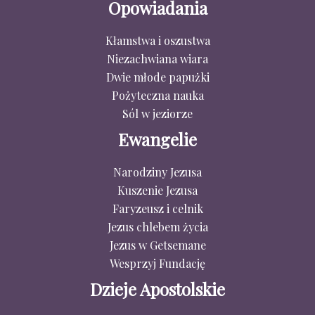
Opowiadania
Kłamstwa i oszustwa
Niezachwiana wiara
Dwie młode papużki
Pożyteczna nauka
Sól w jeziorze
Ewangelie
Narodziny Jezusa
Kuszenie Jezusa
Faryzeusz i celnik
Jezus chlebem życia
Jezus w Getsemane
Wesprzyj Fundację
Dzieje Apostolskie