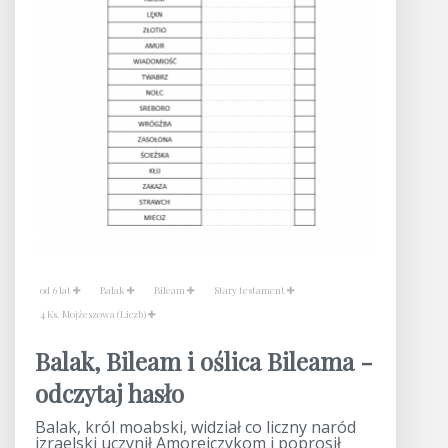
od 6 lat
Balak
Bileam
Stary testament
4 Ks. Mojżeszowa (Liczb)
Balak, Bileam i oślica Bileama -
odczytaj hasło
Balak, król moabski, widział co liczny naród
izraelski uczynił Amorejczykom i poprosił