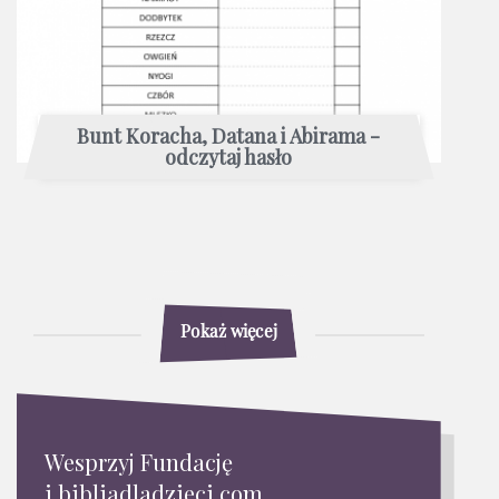
Bunt Koracha, Datana i Abirama -
odczytaj hasło
Pokaż więcej
Wesprzyj Fundację
i bibliadladzieci.com