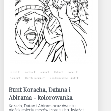
od 3 lat
Mojżesz
Aaron
Datan
Korach
Abiram
Stary testament
4 Ks. Mojżeszowa (Liczb)
Bunt Koracha, Datana i
Abirama - kolorowanka
Korach, Datan i Abiram oraz dwustu
pięćdziesięciu mężów izraelskich, książąt