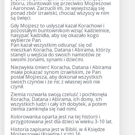
zboru, zbuntowali się przeciwko Mojżeszowi
i Aaronowi. Zarzucili im, że wywyższają się
ponad zbór izraelski, chociaż wszyscy w nim
są święci.
Gdy Mojżesz to usłyszał kazał Korachowi i
pozostałym buntownikom wziąć kadzielnice,
nasypać kadzidła, aby się okazało kogo
wybierze Pan.
Pan kazał wszystkim odsunąć się od
mieszkań Koracha, Datana i Abirama, którzy
stanęli u wejścia do swoich namiotów ze
swoimi żonami, synami i dziećmi.
Niezwykła śmierć Koracha, Datana i Abirama
miała pokazać synom izraelskim, że Pan
posłał Mojżesza, aby dokonał wszystkich
swoich czynów i że nic z własnej woli nie
czynił.
Ziemia rozwarła swoją czeluść i pochłonęła
Koracha, Datana i Abirama, ich domy, ich
wszystkich ludzi i cały ich dobytek, a potem
ziemia zamknęła się nad nimi.
Kolorowanka oparta jest na tej historii i
przygotowana jest dla dzieci w wieku 3-10 lat.
Historia zapisana jest w Biblii, w 4 Księdze
Mojżeszowej (Księdze Liczb) 16.