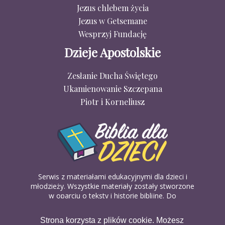
Jezus chlebem życia
Jezus w Getsemane
Wesprzyj Fundację
Dzieje Apostolskie
Zesłanie Ducha Świętego
Ukamienowanie Szczepana
Piotr i Korneliusz
Serwis z materiałami edukacyjnymi dla dzieci i
młodzieży. Wszystkie materiały zostały stworzone
w oparciu o teksty i historie biblijne. Do
wykorzystania w domu, na religii lub w szkółkach
biblijnych. Można je pobierać, drukować i
Strona korzysta z plików cookie. Możesz
udostępniać bez żadnych opłat. Materiałów