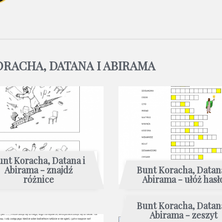
ORACHA, DATANA I ABIRAMA
unt Koracha, Datana i
Abirama - znajdź
Bunt Koracha, Datana
różnice
Abirama - ułóż hasł
Bunt Koracha, Datana
Abirama - zeszyt