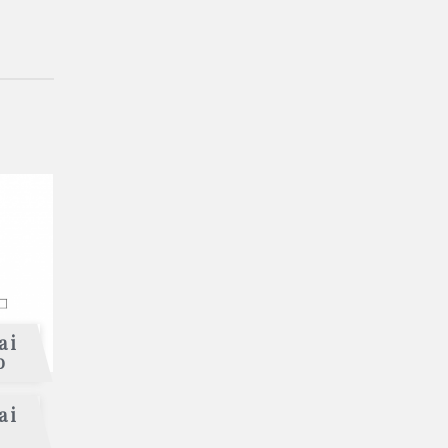
 i
o
 i