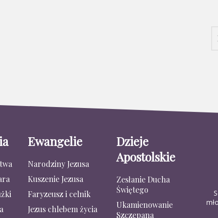
ia
Ewangelie
Dzieje
Apostolskie
stwa
Narodziny Jezusa
ara
Kuszenie Jezusa
Zesłanie Ducha
Świętego
S
żki
Faryzeusz i celnik
mło
Ukamienowanie
a
Jezus chlebem życia
Szczepana