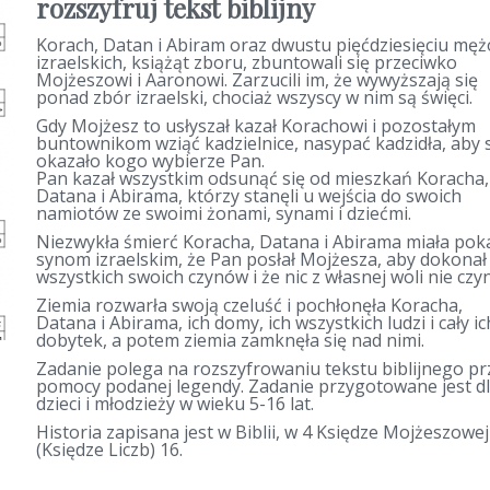
rozszyfruj tekst biblijny
Korach, Datan i Abiram oraz dwustu pięćdziesięciu mę
izraelskich, książąt zboru, zbuntowali się przeciwko
Mojżeszowi i Aaronowi. Zarzucili im, że wywyższają się
ponad zbór izraelski, chociaż wszyscy w nim są święci.
Gdy Mojżesz to usłyszał kazał Korachowi i pozostałym
buntownikom wziąć kadzielnice, nasypać kadzidła, aby 
okazało kogo wybierze Pan.
Pan kazał wszystkim odsunąć się od mieszkań Koracha,
Datana i Abirama, którzy stanęli u wejścia do swoich
namiotów ze swoimi żonami, synami i dziećmi.
Niezwykła śmierć Koracha, Datana i Abirama miała pok
synom izraelskim, że Pan posłał Mojżesza, aby dokonał
wszystkich swoich czynów i że nic z własnej woli nie czyni
Ziemia rozwarła swoją czeluść i pochłonęła Koracha,
Datana i Abirama, ich domy, ich wszystkich ludzi i cały ic
dobytek, a potem ziemia zamknęła się nad nimi.
Zadanie polega na rozszyfrowaniu tekstu biblijnego pr
pomocy podanej legendy. Zadanie przygotowane jest d
dzieci i młodzieży w wieku 5-16 lat.
Historia zapisana jest w Biblii, w 4 Księdze Mojżeszowej
(Księdze Liczb) 16.