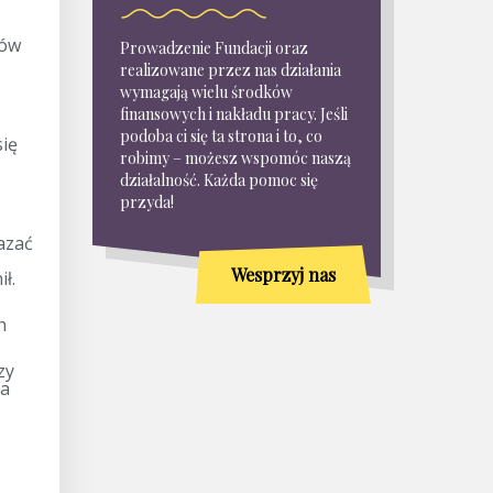
żów
Prowadzenie Fundacji oraz
realizowane przez nas działania
wymagają wielu środków
finansowych i nakładu pracy. Jeśli
podoba ci się ta strona i to, co
się
robimy – możesz wspomóc naszą
działalność. Każda pomoc się
przyda!
azać
Wesprzyj nas
ł.
h
zy
la