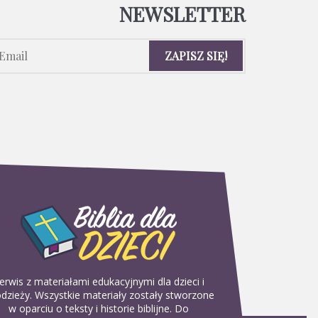
NEWSLETTER
erwis z materiałami edukacyjnymi dla dzieci i
dzieży. Wszystkie materiały zostały stworzone
w oparciu o teksty i historie biblijne. Do