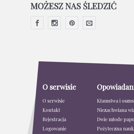
MOŻESZ NAS ŚLEDZIĆ
O serwisie
Opowiadan
O serwisie
Kłamstwa i oszu
Kontakt
Niezachwiana wi
Rejestracja
Dwie młode papu
Logowanie
Pożyteczna nauk