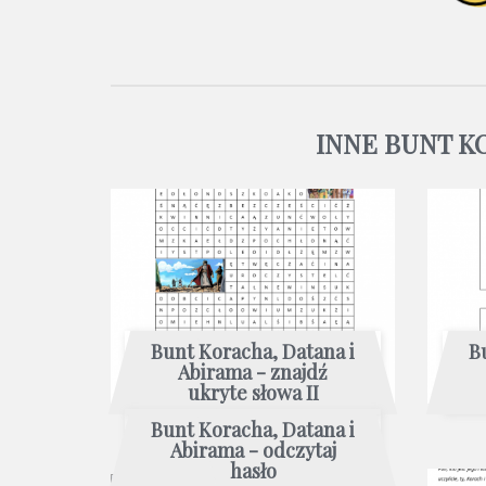
INNE BUNT K
Bunt Koracha, Datana i
B
Abirama - znajdź
ukryte słowa II
Bunt Koracha, Datana i
Abirama - odczytaj
hasło