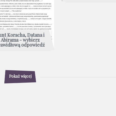
unt Koracha, Datana i
Abirama - wybierz
rawidłową odpowiedź
Pokaż więcej