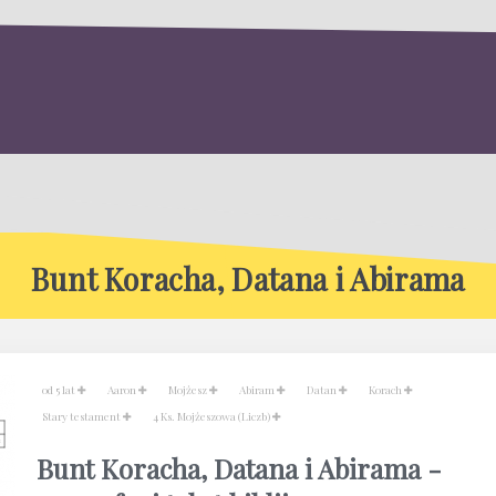
Bunt Koracha, Datana i Abirama
od 5 lat
Aaron
Mojżesz
Abiram
Datan
Korach
Stary testament
4 Ks. Mojżeszowa (Liczb)
Bunt Koracha, Datana i Abirama -