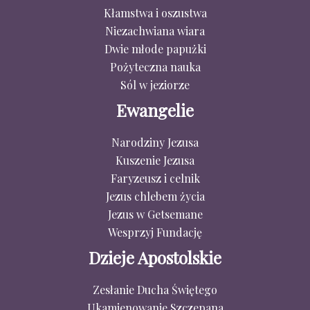
Kłamstwa i oszustwa
Niezachwiana wiara
Dwie młode papużki
Pożyteczna nauka
Sól w jeziorze
Ewangelie
Narodziny Jezusa
Kuszenie Jezusa
Faryzeusz i celnik
Jezus chlebem życia
Jezus w Getsemane
Wesprzyj Fundację
Dzieje Apostolskie
Zesłanie Ducha Świętego
Ukamienowanie Szczepana