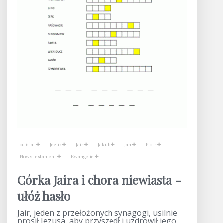
od 6 lat
Jezus
Jair
Jakub
Jan
Piotr
Nowy testament
Ewangelie
Córka Jaira i chora niewiasta -
ułóż hasło
Jair, jeden z przełożonych synagogi, usilnie
prosił Jezusa, aby przyszedł i uzdrowił jego