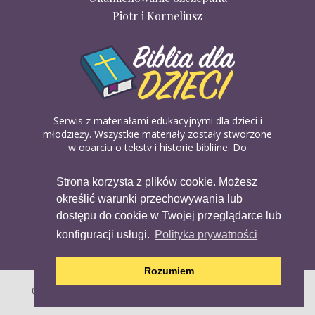
Piotr i Korneliusz
Serwis z materiałami edukacyjnymi dla dzieci i
młodzieży. Wszystkie materiały zostały stworzone
w oparciu o teksty i historie biblijne. Do
wykorzystania w domu, na religii lub w szkółkach
biblijnych. Można je pobierać, drukować i
Strona korzysta z plików cookie. Możesz
udostępniać bez żadnych opłat. Materiałów
określić warunki przechowywania lub
dostępnych na serwisie nie można wykorzystywać
w celach komercyjnych.
dostępu do cookie w Twojej przeglądarce lub
konfiguracji usługi.
Polityka prywatności
Rozumiem
Copyright (c) 2020 Copyright Holder All Rights Reserved.