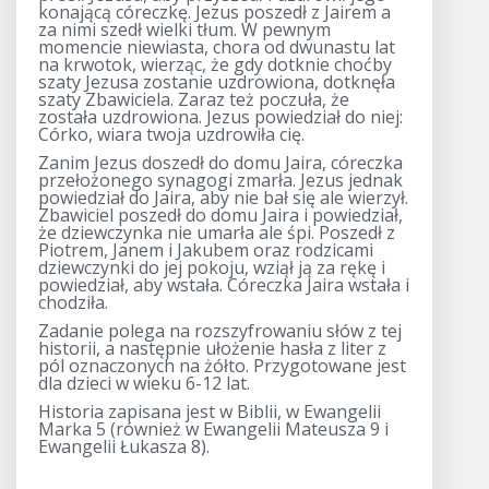
konającą córeczkę. Jezus poszedł z Jairem a
za nimi szedł wielki tłum. W pewnym
momencie niewiasta, chora od dwunastu lat
na krwotok, wierząc, że gdy dotknie choćby
szaty Jezusa zostanie uzdrowiona, dotknęła
szaty Zbawiciela. Zaraz też poczuła, że
została uzdrowiona. Jezus powiedział do niej:
Córko, wiara twoja uzdrowiła cię.
Zanim Jezus doszedł do domu Jaira, córeczka
przełożonego synagogi zmarła. Jezus jednak
powiedział do Jaira, aby nie bał się ale wierzył.
Zbawiciel poszedł do domu Jaira i powiedział,
że dziewczynka nie umarła ale śpi. Poszedł z
Piotrem, Janem i Jakubem oraz rodzicami
dziewczynki do jej pokoju, wziął ją za rękę i
powiedział, aby wstała. Córeczka Jaira wstała i
chodziła.
Zadanie polega na rozszyfrowaniu słów z tej
historii, a następnie ułożenie hasła z liter z
pól oznaczonych na żółto. Przygotowane jest
dla dzieci w wieku 6-12 lat.
Historia zapisana jest w Biblii, w Ewangelii
Marka 5 (również w Ewangelii Mateusza 9 i
Ewangelii Łukasza 8).