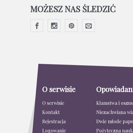
MOŻESZ NAS ŚLEDZIĆ
O serwisie
Opowiadan
O serwisie
Kłamstwa i oszu
Kontakt
Niezachwiana wi
Rejestracja
Dwie młode papu
Logowanie
Pożyteczna nauk