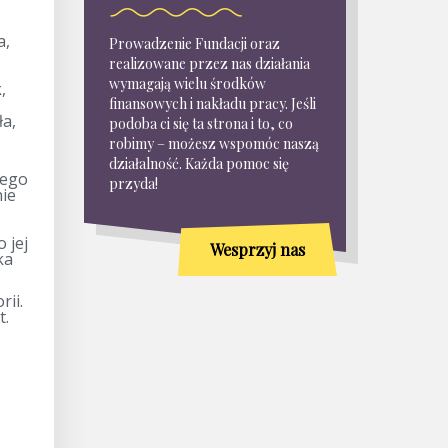
a,
Prowadzenie Fundacji oraz
realizowane przez nas działania
wymagają wielu środków
,
finansowych i nakładu pracy. Jeśli
ła,
podoba ci się ta strona i to, co
robimy – możesz wspomóc naszą
działalność. Każda pomoc się
nego
przyda!
nie
 jej
Wesprzyj nas
ka
rii.
t.
.