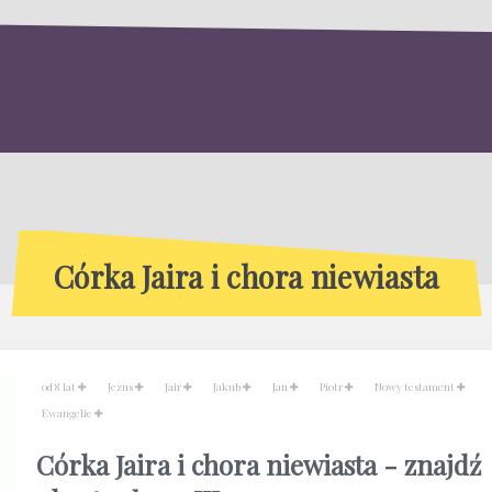
Córka Jaira i chora niewiasta
od 8 lat
Jezus
Jair
Jakub
Jan
Piotr
Nowy testament
Ewangelie
Córka Jaira i chora niewiasta - znajdź