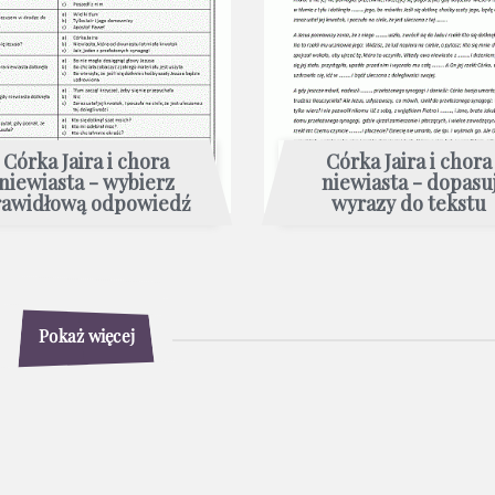
Córka Jaira i chora
Córka Jaira i chora
niewiasta - wybierz
niewiasta - dopasu
rawidłową odpowiedź
wyrazy do tekstu
Pokaż więcej