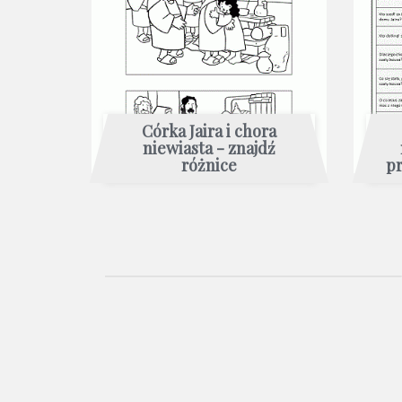
Córka Jaira i chora
niewiasta - znajdź
różnice
p