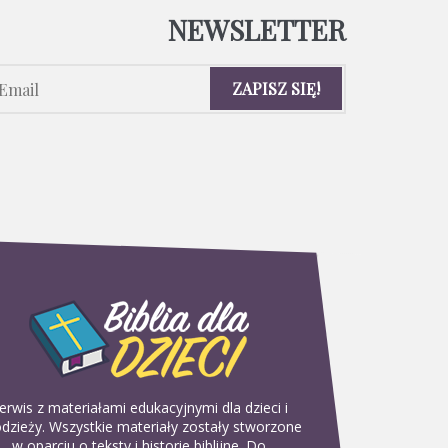
NEWSLETTER
erwis z materiałami edukacyjnymi dla dzieci i
dzieży. Wszystkie materiały zostały stworzone
w oparciu o teksty i historie biblijne. Do