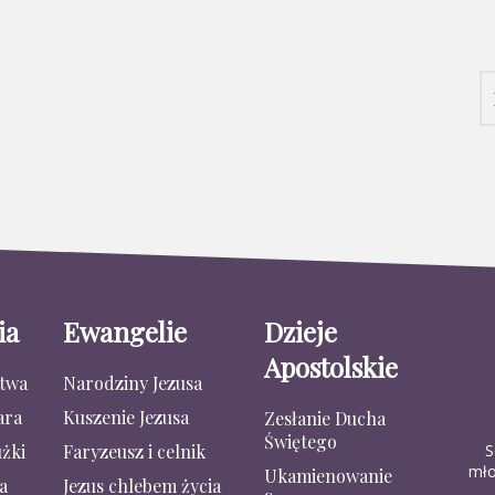
ia
Ewangelie
Dzieje
Apostolskie
stwa
Narodziny Jezusa
ara
Kuszenie Jezusa
Zesłanie Ducha
Świętego
S
żki
Faryzeusz i celnik
mło
Ukamienowanie
a
Jezus chlebem życia