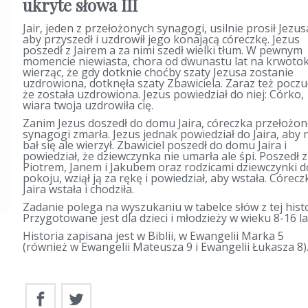
ukryte słowa III
Jair, jeden z przełożonych synagogi, usilnie prosił Jezus
aby przyszedł i uzdrowił jego konającą córeczkę. Jezus
poszedł z Jairem a za nimi szedł wielki tłum. W pewnym
momencie niewiasta, chora od dwunastu lat na krwotok
wierząc, że gdy dotknie choćby szaty Jezusa zostanie
uzdrowiona, dotknęła szaty Zbawiciela. Zaraz też poczu
że została uzdrowiona. Jezus powiedział do niej: Córko,
wiara twoja uzdrowiła cię.
Zanim Jezus doszedł do domu Jaira, córeczka przełożo
synagogi zmarła. Jezus jednak powiedział do Jaira, aby 
bał się ale wierzył. Zbawiciel poszedł do domu Jaira i
powiedział, że dziewczynka nie umarła ale śpi. Poszedł z
Piotrem, Janem i Jakubem oraz rodzicami dziewczynki do
pokoju, wziął ją za rękę i powiedział, aby wstała. Córecz
Jaira wstała i chodziła.
Zadanie polega na wyszukaniu w tabelce słów z tej histo
Przygotowane jest dla dzieci i młodzieży w wieku 8-16 la
Historia zapisana jest w Biblii, w Ewangelii Marka 5
(również w Ewangelii Mateusza 9 i Ewangelii Łukasza 8)