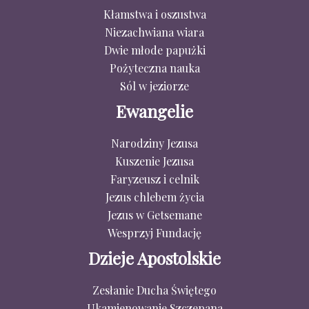
Kłamstwa i oszustwa
Niezachwiana wiara
Dwie młode papużki
Pożyteczna nauka
Sól w jeziorze
Ewangelie
Narodziny Jezusa
Kuszenie Jezusa
Faryzeusz i celnik
Jezus chlebem życia
Jezus w Getsemane
Wesprzyj Fundację
Dzieje Apostolskie
Zesłanie Ducha Świętego
Ukamienowanie Szczepana