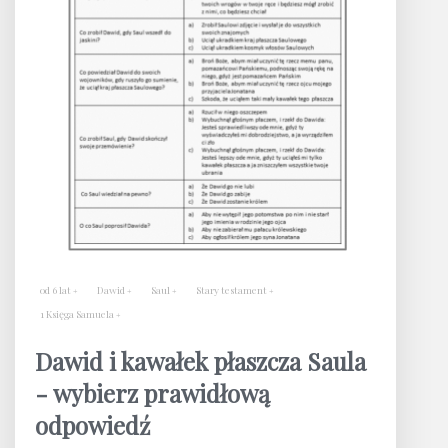
od 6 lat
Dawid
Saul
Stary testament
1 Księga Samuela
Dawid i kawałek płaszcza Saula
- wybierz prawidłową
odpowiedź