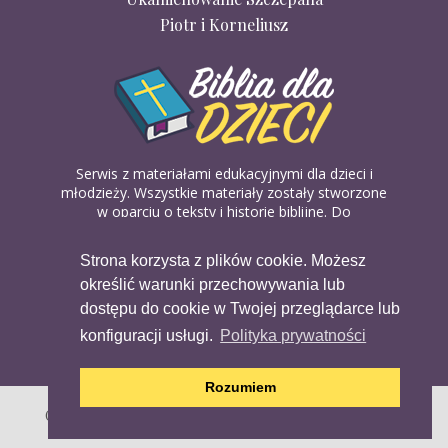
Piotr i Korneliusz
Serwis z materiałami edukacyjnymi dla dzieci i
młodzieży. Wszystkie materiały zostały stworzone
w oparciu o teksty i historie biblijne. Do
wykorzystania w domu, na religii lub w szkółkach
biblijnych. Można je pobierać, drukować i
Strona korzysta z plików cookie. Możesz
udostępniać bez żadnych opłat. Materiałów
określić warunki przechowywania lub
dostępnych na serwisie nie można wykorzystywać
w celach komercyjnych.
dostępu do cookie w Twojej przeglądarce lub
konfiguracji usługi.
Polityka prywatności
Rozumiem
Copyright (c) 2020 Copyright Holder All Rights Reserved.