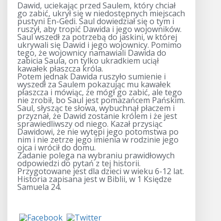
Dawid, uciekając przed Saulem, który chciał
go zabić, ukrył się w niedostępnych miejscach
pustyni En-Gedi. Saul dowiedział się o tym i
ruszył, aby tropić Dawida i jego wojowników.
Saul wszedł za potrzebą do jaskini, w której
ukrywali się Dawid i jego wojownicy. Pomimo
tego, że wojownicy namawiali Dawida do
zabicia Saula, on tylko ukradkiem uciął
kawałek płaszcza króla.
Potem jednak Dawida ruszyło sumienie i
wyszedł za Saulem pokazując mu kawałek
płaszcza i mówiąc, że mógł go zabić, ale tego
nie zrobił, bo Saul jest pomazańcem Pańskim.
Saul, słysząc te słowa, wybuchnął płaczem i
przyznał, że Dawid zostanie królem i że jest
sprawiedliwszy od niego. Kazał przysiąc
Dawidowi, że nie wytępi jego potomstwa po
nim i nie zetrze jego imienia w rodzinie jego
ojca i wrócił do domu.
Zadanie polega na wybraniu prawidłowych
odpowiedzi do pytań z tej historii.
Przygotowane jest dla dzieci w wieku 6-12 lat.
Historia zapisana jest w Biblii, w 1 Księdze
Samuela 24.