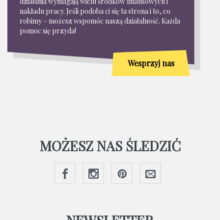
działania wymagają wielu środków finansowych i
nakładu pracy. Jeśli podoba ci się ta strona i to, co
robimy – możesz wspomóc naszą działalność. Każda
pomoc się przyda!
Wesprzyj nas
MOŻESZ NAS ŚLEDZIĆ