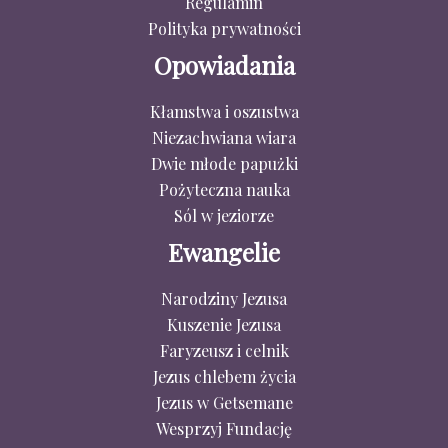
Regulamin
Polityka prywatności
Opowiadania
Kłamstwa i oszustwa
Niezachwiana wiara
Dwie młode papużki
Pożyteczna nauka
Sól w jeziorze
Ewangelie
Narodziny Jezusa
Kuszenie Jezusa
Faryzeusz i celnik
Jezus chlebem życia
Jezus w Getsemane
Wesprzyj Fundację