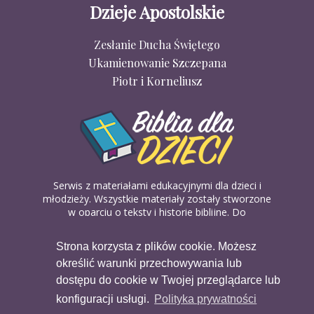
Dzieje Apostolskie
Zesłanie Ducha Świętego
Ukamienowanie Szczepana
Piotr i Korneliusz
Serwis z materiałami edukacyjnymi dla dzieci i
młodzieży. Wszystkie materiały zostały stworzone
w oparciu o teksty i historie biblijne. Do
wykorzystania w domu, na religii lub w szkółkach
biblijnych. Można je pobierać, drukować i
Strona korzysta z plików cookie. Możesz
udostępniać bez żadnych opłat. Materiałów
określić warunki przechowywania lub
dostępnych na serwisie nie można wykorzystywać
w celach komercyjnych.
dostępu do cookie w Twojej przeglądarce lub
konfiguracji usługi.
Polityka prywatności