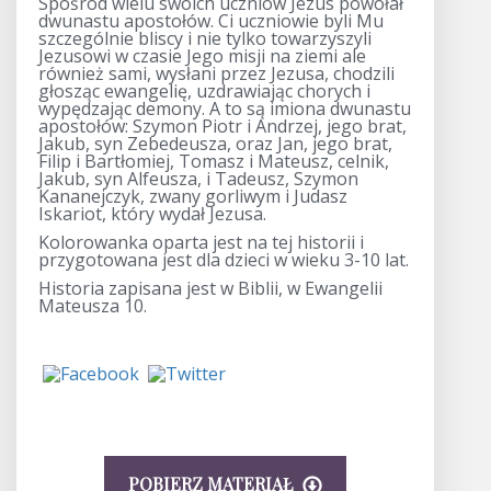
Spośród wielu swoich uczniów Jezus powołał
dwunastu apostołów. Ci uczniowie byli Mu
szczególnie bliscy i nie tylko towarzyszyli
Jezusowi w czasie Jego misji na ziemi ale
również sami, wysłani przez Jezusa, chodzili
głosząc ewangelię, uzdrawiając chorych i
wypędzając demony. A to są imiona dwunastu
apostołów: Szymon Piotr i Andrzej, jego brat,
Jakub, syn Zebedeusza, oraz Jan, jego brat,
Filip i Bartłomiej, Tomasz i Mateusz, celnik,
Jakub, syn Alfeusza, i Tadeusz, Szymon
Kananejczyk, zwany gorliwym i Judasz
Iskariot, który wydał Jezusa.
Kolorowanka oparta jest na tej historii i
przygotowana jest dla dzieci w wieku 3-10 lat.
Historia zapisana jest w Biblii, w Ewangelii
Mateusza 10.
POBIERZ MATERIAŁ