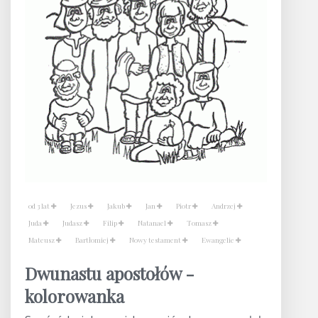
od 3 lat
Jezus
Jakub
Jan
Piotr
Andrzej
Juda
Judasz
Filip
Natanael
Tomasz
Mateusz
Bartłomiej
Nowy testament
Ewangelie
Dwunastu apostołów -
kolorowanka