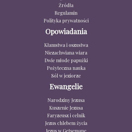
Źródła
Regulamin
Polityka prywatności
Opowiadania
Kłamstwa i oszustwa
Niezachwiana wiara
Dwie młode papużki
Pożyteczna nauka
Sól w jeziorze
Ewangelie
Narodziny Jezusa
Kuszenie Jezusa
Faryzeusz i celnik
Jezus chlebem życia
Jezus w Getsemane