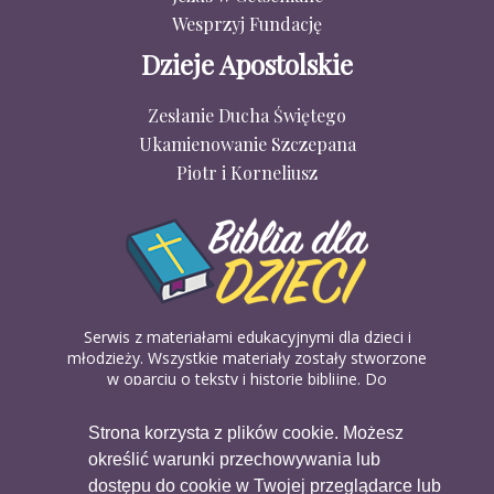
Wesprzyj Fundację
Dzieje Apostolskie
Zesłanie Ducha Świętego
Ukamienowanie Szczepana
Piotr i Korneliusz
Serwis z materiałami edukacyjnymi dla dzieci i
młodzieży. Wszystkie materiały zostały stworzone
w oparciu o teksty i historie biblijne. Do
wykorzystania w domu, na religii lub w szkółkach
biblijnych. Można je pobierać, drukować i
Strona korzysta z plików cookie. Możesz
udostępniać bez żadnych opłat. Materiałów
określić warunki przechowywania lub
dostępnych na serwisie nie można wykorzystywać
w celach komercyjnych.
dostępu do cookie w Twojej przeglądarce lub