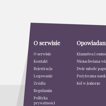
O serwisie
Opowiadan
O serwisie
Kłamstwa i oszu
Kontakt
Niezachwiana wi
Rejestracja
Dwie młode papu
Logowanie
Pożyteczna nauk
Źródła
Sól w jeziorze
Regulamin
Polityka
prywatności