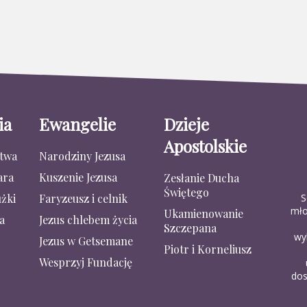
ia
Ewangelie
Dzieje
Apostolskie
stwa
Narodziny Jezusa
ara
Kuszenie Jezusa
Zesłanie Ducha
Świętego
S
żki
Faryzeusz i celnik
mło
Ukamienowanie
a
Jezus chlebem życia
Szczepana
wy
Jezus w Getsemane
Piotr i Korneliusz
Wesprzyj Fundację
dos