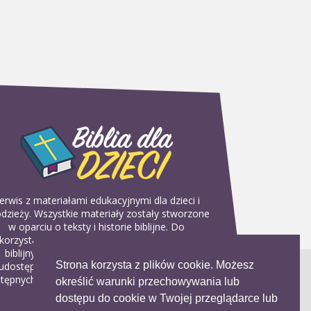
erwis z materiałami edukacyjnymi dla dzieci i
dzieży. Wszystkie materiały zostały stworzone
w oparciu o teksty i historie biblijne. Do
korzystania w domu, na religii lub w szkółkach
biblijnych. Można je pobierać, drukować i
Strona korzysta z plików cookie. Możesz
udostępniać bez żadnych opłat. Materiałów
tępnych na serwisie nie można wykorzystywać
określić warunki przechowywania lub
w celach komercyjnych.
dostępu do cookie w Twojej przeglądarce lub