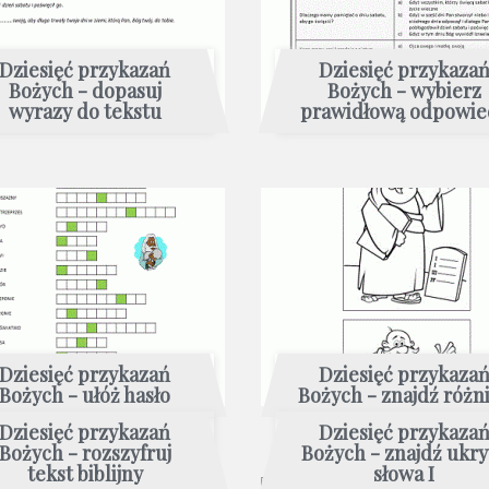
Dziesięć przykazań
Dziesięć przykaza
Bożych - dopasuj
Bożych - wybierz
wyrazy do tekstu
prawidłową odpowie
Dziesięć przykazań
Dziesięć przykaza
Bożych - ułóż hasło
Bożych - znajdź różn
Dziesięć przykazań
Dziesięć przykaza
Bożych - rozszyfruj
Bożych - znajdź ukry
tekst biblijny
słowa I