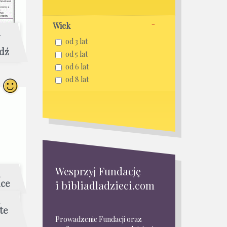
Wiek
ń
od 3 lat
dź
od 5 lat
od 6 lat
od 8 lat
Wesprzyj Fundację
ń
ice
i bibliadladzieci.com
ń
te
Prowadzenie Fundacji oraz