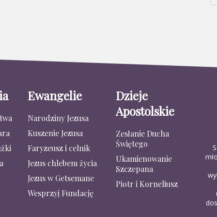
ia
Ewangelie
Dzieje
Apostolskie
stwa
Narodziny Jezusa
ara
Kuszenie Jezusa
Zesłanie Ducha
Świętego
S
żki
Faryzeusz i celnik
mło
Ukamienowanie
a
Jezus chlebem życia
Szczepana
wy
Jezus w Getsemane
Piotr i Korneliusz
Wesprzyj Fundację
dos