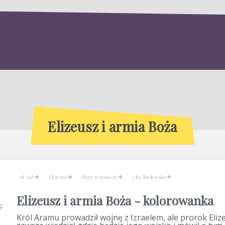
Elizeusz i armia Boża
od 3 lat
Elizeusz
Stary testament
2 Ks. Królewska
Elizeusz i armia Boża - kolorowanka
Król Aramu prowadził wojnę z Izraelem, ale prorok Eliz