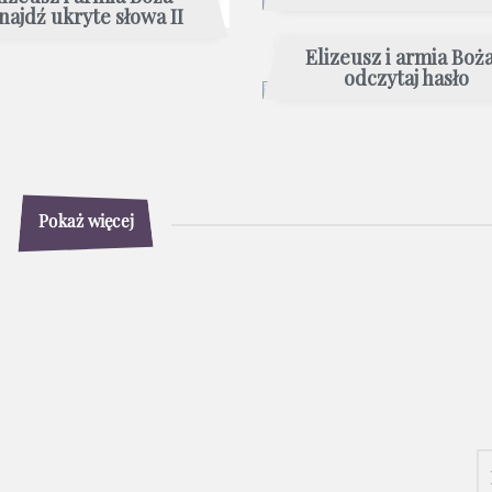
najdź ukryte słowa II
Elizeusz i armia Boża
odczytaj hasło
Pokaż więcej