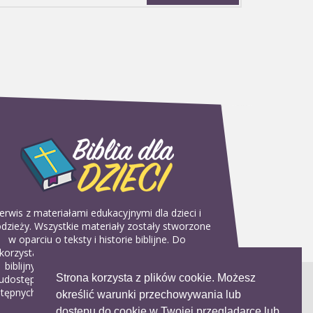
erwis z materiałami edukacyjnymi dla dzieci i
dzieży. Wszystkie materiały zostały stworzone
w oparciu o teksty i historie biblijne. Do
korzystania w domu, na religii lub w szkółkach
biblijnych. Można je pobierać, drukować i
Strona korzysta z plików cookie. Możesz
udostępniać bez żadnych opłat. Materiałów
tępnych na serwisie nie można wykorzystywać
określić warunki przechowywania lub
w celach komercyjnych.
dostępu do cookie w Twojej przeglądarce lub