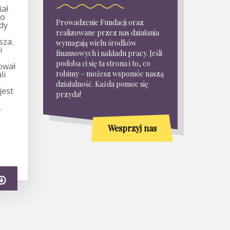
iał
no
Prowadzenie Fundacji oraz
edy
realizowane przez nas działania
sza.
wymagają wielu środków
i
finansowych i nakładu pracy. Jeśli
podoba ci się ta strona i to, co
tował
li
robimy – możesz wspomóc naszą
działalność. Każda pomoc się
jest
przyda!
.
Wesprzyj nas