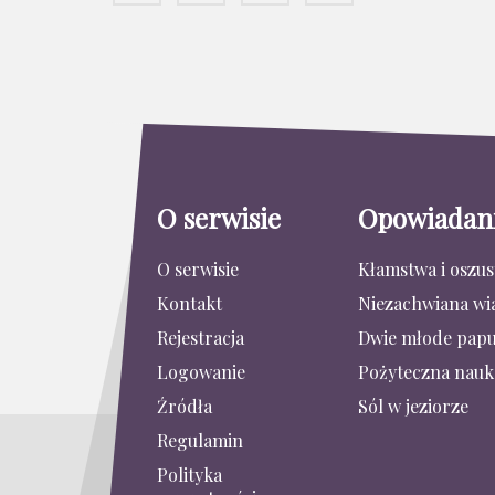
O serwisie
Opowiadan
O serwisie
Kłamstwa i oszu
Kontakt
Niezachwiana wi
Rejestracja
Dwie młode papu
Logowanie
Pożyteczna nauk
Źródła
Sól w jeziorze
Regulamin
Polityka