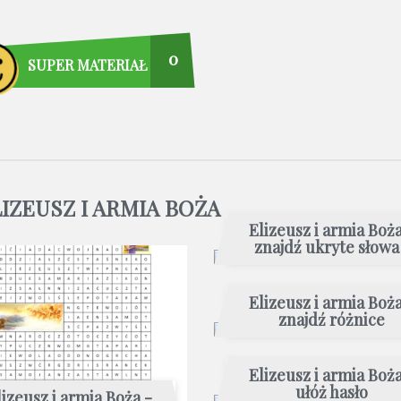
0
SUPER MATERIAŁ
LIZEUSZ I ARMIA BOŻA
Elizeusz i armia Boża
znajdź ukryte słowa 
Elizeusz i armia Boża
znajdź różnice
Elizeusz i armia Boża
ułóż hasło
lizeusz i armia Boża -