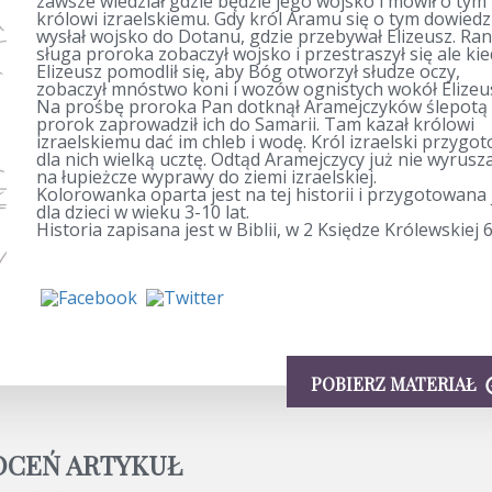
zawsze wiedział gdzie będzie jego wojsko i mówił o tym
królowi izraelskiemu. Gdy król Aramu się o tym dowiedz
wysłał wojsko do Dotanu, gdzie przebywał Elizeusz. Ra
sługa proroka zobaczył wojsko i przestraszył się ale ki
Elizeusz pomodlił się, aby Bóg otworzył słudze oczy,
zobaczył mnóstwo koni i wozów ognistych wokół Elizeu
Na prośbę proroka Pan dotknął Aramejczyków ślepotą 
prorok zaprowadził ich do Samarii. Tam kazał królowi
izraelskiemu dać im chleb i wodę. Król izraelski przygo
dla nich wielką ucztę. Odtąd Aramejczycy już nie wyrusza
na łupieżcze wyprawy do ziemi izraelskiej.
Kolorowanka oparta jest na tej historii i przygotowana 
dla dzieci w wieku 3-10 lat.
Historia zapisana jest w Biblii, w 2 Księdze Królewskiej 6
POBIERZ MATERIAŁ
OCEŃ ARTYKUŁ