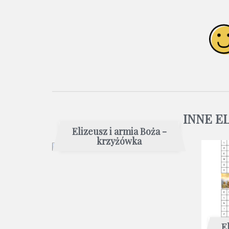
INNE E
Elizeusz i armia Boża -
krzyżówka
E