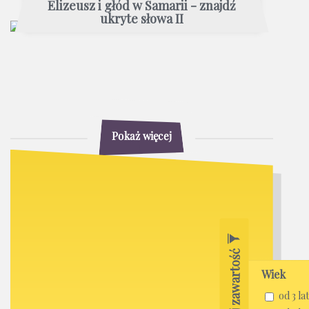
Elizeusz i głód w Samarii - znajdź
ukryte słowa II
Pokaż więcej
Filtruj zawartość
Wiek
od 3 lat