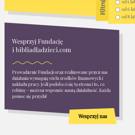
od 5 lat
od 6 la
od 8 la
Wesprzyj Fundację
i bibliadladzieci.com
Prowadzenie Fundacji oraz realizowane przez nas
działania wymagają wielu środków finansowych i
nakładu pracy. Jeśli podoba ci się ta strona i to, co
robimy – możesz wspomóc naszą działalność. Każda
pomoc się przyda!
Wesprzyj nas