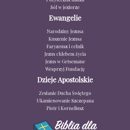
Sól w jeziorze
Ewangelie
Narodziny Jezusa
Kuszenie Jezusa
Faryzeusz i celnik
Jezus chlebem życia
Jezus w Getsemane
Wesprzyj Fundację
Dzieje Apostolskie
Zesłanie Ducha Świętego
Ukamienowanie Szczepana
Piotr i Korneliusz