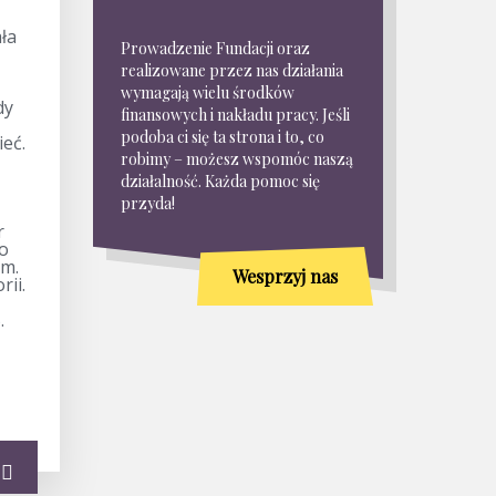
ła
Prowadzenie Fundacji oraz
realizowane przez nas działania
wymagają wielu środków
dy
finansowych i nakładu pracy. Jeśli
podoba ci się ta strona i to, co
eć.
robimy – możesz wspomóc naszą
działalność. Każda pomoc się
przyda!
r
go
em.
Wesprzyj nas
rii.
.