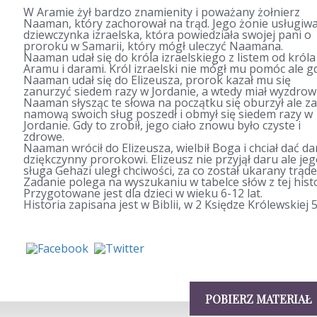
W Aramie żył bardzo znamienity i poważany żołnierz
Naaman, który zachorował na trąd. Jego żonie usługiwa
dziewczynka izraelska, która powiedziała swojej pani o
proroku w Samarii, który mógł uleczyć Naamana.
Naaman udał się do króla izraelskiego z listem od króla
Aramu i darami. Król izraelski nie mógł mu pomóc ale g
Naaman udał się do Elizeusza, prorok kazał mu się
zanurzyć siedem razy w Jordanie, a wtedy miał wyzdrowi
Naaman słysząc te słowa na początku się oburzył ale za
namową swoich sług poszedł i obmył się siedem razy w
Jordanie. Gdy to zrobił, jego ciało znowu było czyste i
zdrowe.
Naaman wrócił do Elizeusza, wielbił Boga i chciał dać da
dziękczynny prorokowi. Elizeusz nie przyjął daru ale je
sługa Gehazi uległ chciwości, za co został ukarany trąd
Zadanie polega na wyszukaniu w tabelce słów z tej histo
Przygotowane jest dla dzieci w wieku 6-12 lat.
Historia zapisana jest w Biblii, w 2 Księdze Królewskiej 5
POBIERZ MATERIAŁ