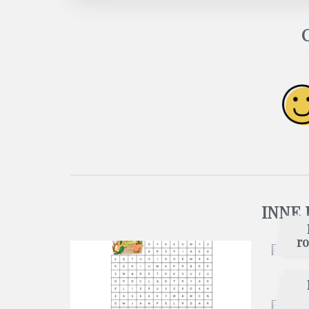
INNE 
ro