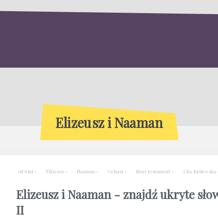
Elizeusz i Naaman
od 6 lat
Elizeusz
Naaman
Gehazi
Stary testament
2 Ks. Królewska
Elizeusz i Naaman - znajdź ukryte sło
II