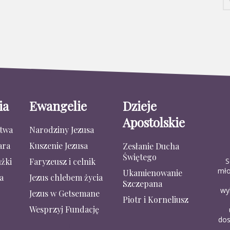
ia
Ewangelie
Dzieje
Apostolskie
stwa
Narodziny Jezusa
ara
Kuszenie Jezusa
Zesłanie Ducha
Świętego
S
żki
Faryzeusz i celnik
mło
Ukamienowanie
a
Jezus chlebem życia
Szczepana
wy
Jezus w Getsemane
Piotr i Korneliusz
Wesprzyj Fundację
dos