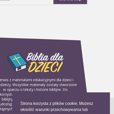
erwis z materiałami edukacyjnymi dla dzieci i
dzieży. Wszystkie materiały zostały stworzone
w oparciu o teksty i historie biblijne. Do
korzystania w domu, na religii lub w szkółkach
biblijnych. Można je pobierać, drukować i
Strona korzysta z plików cookie. Możesz
udostępniać bez żadnych opłat. Materiałów
tępnych na serwisie nie można wykorzystywać
określić warunki przechowywania lub
w celach komercyjnych.