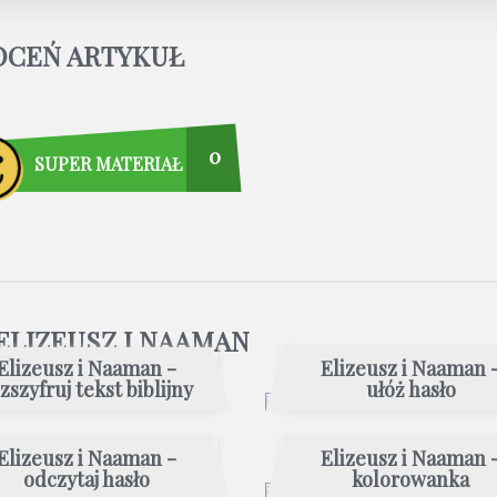
OCEŃ ARTYKUŁ
0
SUPER MATERIAŁ
ELIZEUSZ I NAAMAN
Elizeusz i Naaman -
Elizeusz i Naaman 
zszyfruj tekst biblijny
ułóż hasło
Elizeusz i Naaman -
Elizeusz i Naaman 
odczytaj hasło
kolorowanka