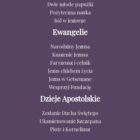
Dwie młode papużki
Pożyteczna nauka
Sól w jeziorze
Ewangelie
Narodziny Jezusa
Kuszenie Jezusa
Faryzeusz i celnik
Jezus chlebem życia
Jezus w Getsemane
Wesprzyj Fundację
Dzieje Apostolskie
Zesłanie Ducha Świętego
Ukamienowanie Szczepana
Piotr i Korneliusz