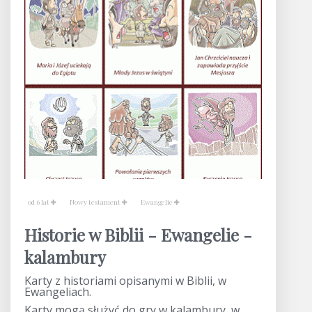
od 6 lat
Nowy testament
Ewangelie
Historie w Biblii - Ewangelie -
kalambury
Karty z historiami opisanymi w Biblii, w
Ewangeliach.
Karty mogą służyć do gry w kalambury, w