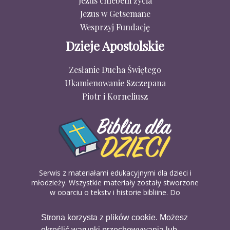
Jezus chlebem życia
Jezus w Getsemane
Wesprzyj Fundację
Dzieje Apostolskie
Zesłanie Ducha Świętego
Ukamienowanie Szczepana
Piotr i Korneliusz
Serwis z materiałami edukacyjnymi dla dzieci i
młodzieży. Wszystkie materiały zostały stworzone
w oparciu o teksty i historie biblijne. Do
wykorzystania w domu, na religii lub w szkółkach
biblijnych. Można je pobierać, drukować i
Strona korzysta z plików cookie. Możesz
udostępniać bez żadnych opłat. Materiałów
określić warunki przechowywania lub