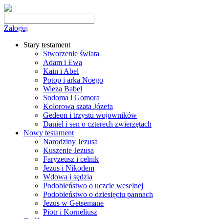
Zaloguj
Stary testament
Stworzenie świata
Adam i Ewa
Kain i Abel
Potop i arka Noego
Wieża Babel
Sodoma i Gomora
Kolorowa szata Józefa
Gedeon i trzystu wojowników
Daniel i sen o czterech zwierzętach
Nowy testament
Narodziny Jezusa
Kuszenie Jezusa
Faryzeusz i celnik
Jezus i Nikodem
Wdowa i sędzia
Podobieństwo o uczcie weselnej
Podobieństwo o dziesięciu pannach
Jezus w Getsemane
Piotr i Korneliusz