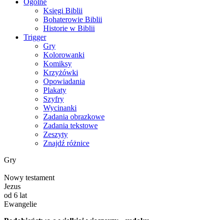
Ogólne
Księgi Biblii
Bohaterowie Biblii
Historie w Biblii
Trigger
Gry
Kolorowanki
Komiksy
Krzyżówki
Opowiadania
Plakaty
Szyfry
Wycinanki
Zadania obrazkowe
Zadania tekstowe
Zeszyty
Znajdź różnice
Gry
Nowy testament
Jezus
od 6 lat
Ewangelie