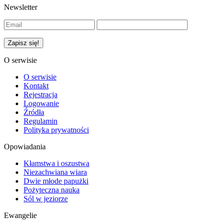
Newsletter
O serwisie
O serwisie
Kontakt
Rejestracja
Logowanie
Źródła
Regulamin
Polityka prywatności
Opowiadania
Kłamstwa i oszustwa
Niezachwiana wiara
Dwie młode papużki
Pożyteczna nauka
Sól w jeziorze
Ewangelie