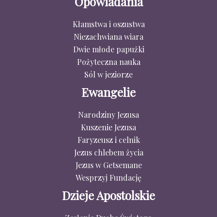
Opowiadania
Kłamstwa i oszustwa
Niezachwiana wiara
Dwie młode papużki
Pożyteczna nauka
Sól w jeziorze
Ewangelie
Narodziny Jezusa
Kuszenie Jezusa
Faryzeusz i celnik
Jezus chlebem życia
Jezus w Getsemane
Wesprzyj Fundację
Dzieje Apostolskie